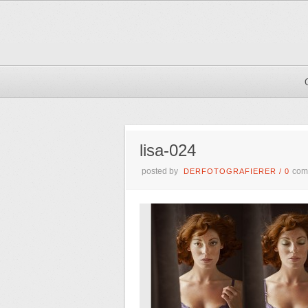
lisa-024
posted by
com
DERFOTOGRAFIERER
/
0