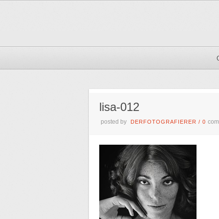
lisa-012
posted by
com
DERFOTOGRAFIERER
/
0