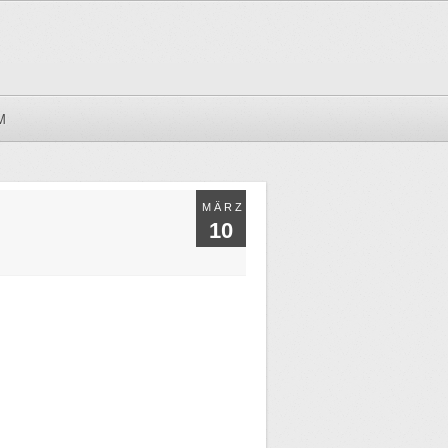
M
MÄRZ
10