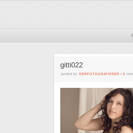
gitti022
posted by
com
DERFOTOGRAFIERER
/
0